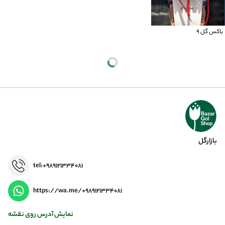
باکس گل 9
بازارگل
tel:+989121334081
https://wa.me/+989121334081
نمایش آدرس روی نقشه