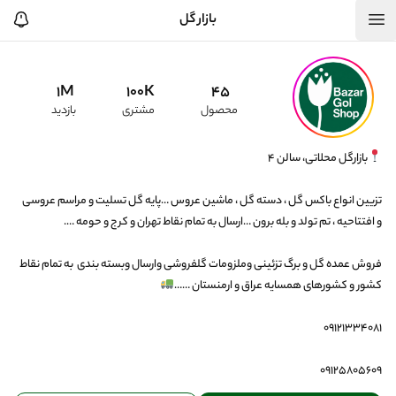
بازار گل
1M
100K
45
محصول
مشتری
بازدید
تزیین انواع باکس گل ، دسته گل ، ماشین عروس …پایه گل تسلیت و مراسم عروسی 
فروش عمده گل و برگ تزئینی وملزومات گلفروشی وارسال وبسته بندی  به تمام نقاط 
کشور و کشورهای همسایه عراق و ارمنستان ……
۰۹۱۲۵۸۰۵۶۰۹