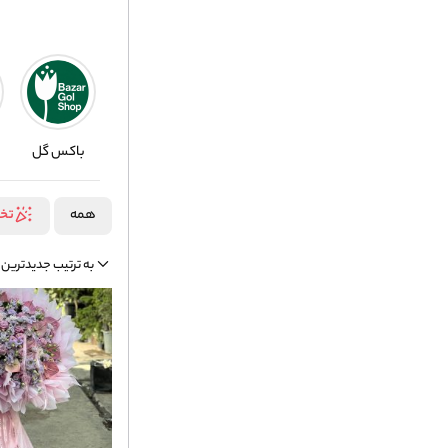
باکس گل
همه
تخ