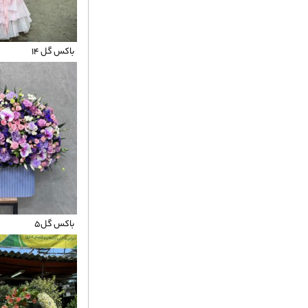
باکس گل ۱۴
باکس گل5