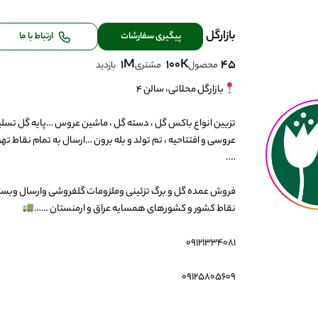
بازارگل
پیگیری سفارشات
ارتباط با ما
1M
100K
45
محصول
مشتری
بازدید
تزیین انواع باکس گل ، دسته گل ، ماشین عروس …پایه گل تسلی
عروسی و افتتاحیه ، تم تولد و بله برون …ارسال به تمام نقاط تهر
فروش عمده گل و برگ تزئینی وملزومات گلفروشی وارسال وبسته 
نقاط کشور و کشورهای همسایه عراق و ارمنستان ……
۰۹۱۲۵۸۰۵۶۰۹