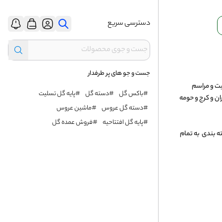
دسترسی سریع
جست و جو های پر طرفدار
ت و مراسم 
#باکس گل
#دسته گل
#پایه گل تسلیت
ان و کرج و حومه 
#دسته گل عروس
#ماشین عروس
#پایه گل افتتاحیه
#فروش عمده گل
بندی  به تمام 