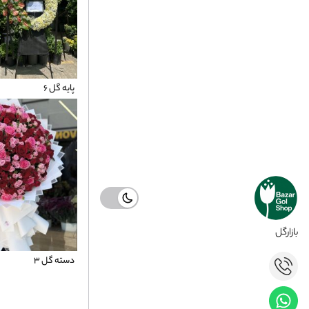
پایه گل 6
بازارگل
دسته گل 3