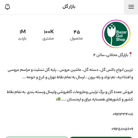
بازار گل
1M
100K
45
محصول
مشتری
بازدید
تزیین انواع باکس گل ، دسته گل ، ماشین عروس …پایه گل تسلیت و مراسم عروسی 
فروش عمده گل و برگ تزئینی وملزومات گلفروشی وارسال وبسته بندی  به تمام نقاط 
کشور و کشورهای همسایه عراق و ارمنستان ……
۰۹۱۲۵۸۰۵۶۰۹