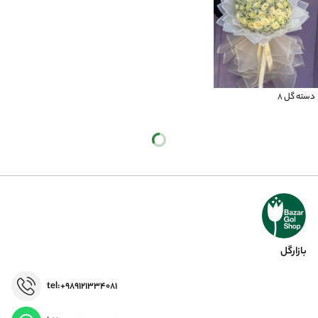
دسته گل 8
بازارگل
tel:+989121334081