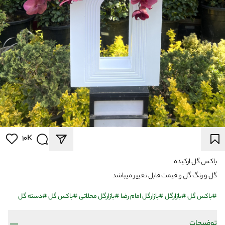
10K
باکس گل ارکیده
گل و رنگ گل و قیمت قابل تغییر میباشد
#
باکس گل
#
بازارگل
#
بازارگل امام رضا
#
بازارگل محلاتی
#
باکس گل
#
دسته گل
توضیحات