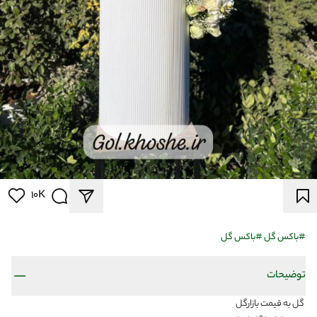
10K
#
باکس گل
#
باکس گل
توضیحات
گل به قیمت بازارگل