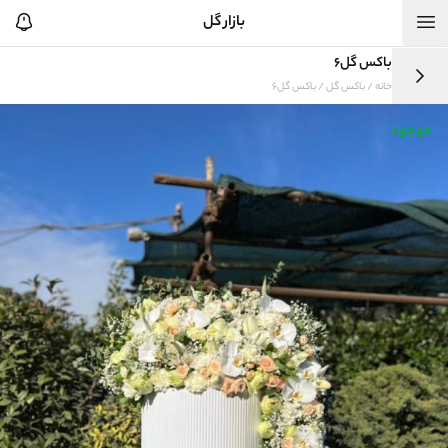
بازار گل
باکس گل6
خانه
/
باکس گل
/ باکس گل6
موجود