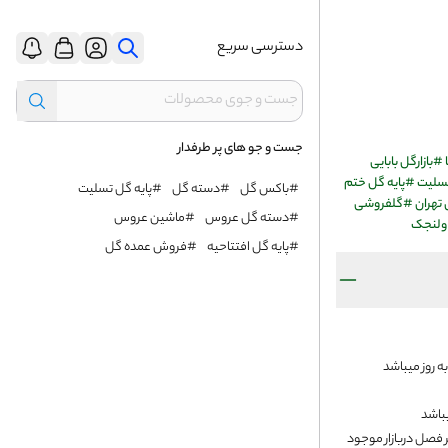
دسترسی سریع
جست و جو های پر طرفدار
#
بازارگل بابایی
تسلیت
#
پایه گل ختم
#باکس گل
#دسته گل
#پایه گل تسلیت
تهران
#
گلفروشی
#دسته گل عروس
#ماشین عروس
ولنجک
#پایه گل افتتاحیه
#فروش عمده گل
ه روز میباشد
یباشد
 فصل دربازار موجود