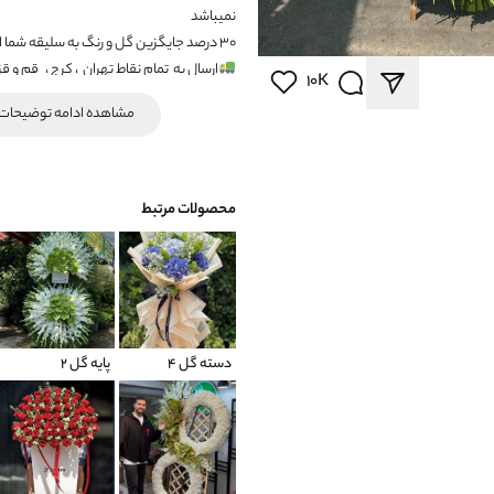
نمیباشد
۳۰ درصد جایگزین گل و رنگ به سلیقه شما انجام میشود
ارسال به
تمام نقاط تهران
، کرج ،
قم و قز
10K
…..
مشاهده ادامه توضیحات
محصولات مرتبط
دسته گل 4
پایه گل ۲