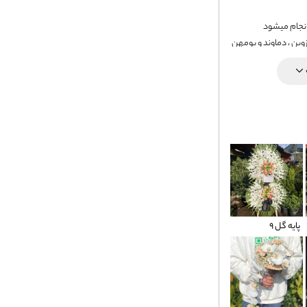
وین ، دماوند و بومهن
پایه گل 9